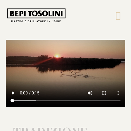
Bepi
Tosolini