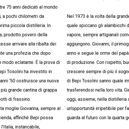
tre 75 anni dedicati al mondo
uli, a pochi chilometri da
Nel 1973 è la volta della grande
ima piccola distilleria. In
quale spiccano gli alambicchi d
a, prodotto povero della
vapore, sempre artigianali com
esse arrivare alla ribalta dei
aggiungono. Giovanni, il primog
te una profezia che dopo
anno e segue le orme del papà c
n modo eclatante. È la prova di
di produzione. Con rispetto, bu
epi Tosolini ha investito in
crescere sempre di più il sogno
 anni ‘50 costruisce una nuova
di Bepi Tosolini sanno quale im
la più grande cantina di grappa
trasferendosi nella loro vita. 
otti di frassino.
oggi, assieme, nella distilleria
ata moglie Giovanna, sempre al
un’opportunità irripetibile per f
zienda, affinchè Bepi possa
guarda al futuro con la quarta 
’Italia, instancabile,