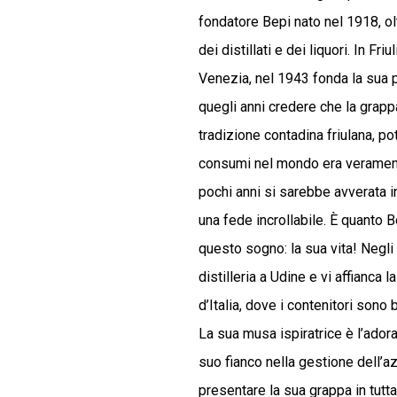
fondatore Bepi nato nel 1918, ol
dei distillati e dei liquori. In Fri
Venezia, nel 1943 fonda la sua pr
quegli anni credere che la grapp
tradizione contadina friulana, pot
consumi nel mondo era veramen
pochi anni si sarebbe avverata i
una fede incrollabile. È quanto B
questo sogno: la sua vita! Negli
distilleria a Udine e vi affianca 
d’Italia, dove i contenitori sono b
La sua musa ispiratrice è l’ador
suo fianco nella gestione dell’a
presentare la sua grappa in tutta l